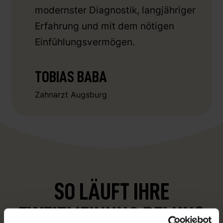
modernster Diagnostik, langjähriger
Erfahrung und mit dem nötigen
Einfühlungsvermögen.
TOBIAS BABA
Zahnarzt Augsburg
SO LÄUFT IHRE
ZWEITMEINUNG BEI UNS