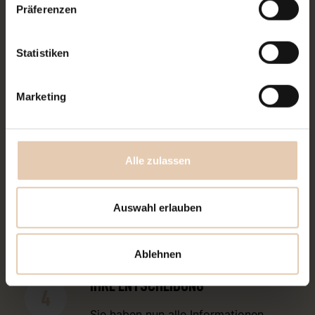
Präferenzen
UNTERSUCHUNG, BERATUNG UND
3
EINSCHÄTZUNG
Statistiken
In unserer Praxis führen wir eine
gründliche Untersuchung durch und
Marketing
nehmen uns Zeit, Ihren Befund
verständlich zu erläutern, mögliche
Behandlungsalternativen aufzuzeigen
Alle zulassen
und Ihre Fragen zu beantworten. Sie
erhalten eine realistische Einschätzung
der zu erwartenden Kosten –
Auswahl erlauben
transparent aufgeschlüsselt und
verständlich erklärt.
Ablehnen
IHRE ENTSCHEIDUNG
4
Sie haben nun alle Informationen,