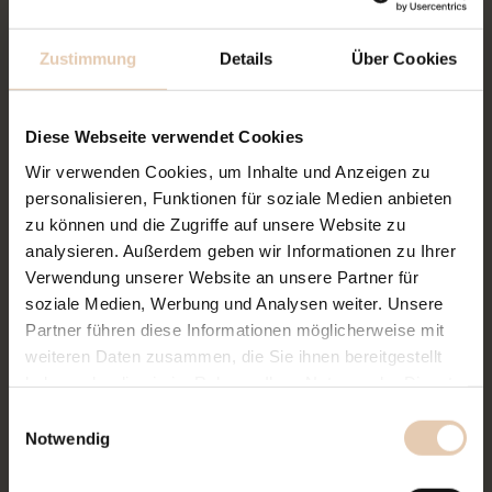
AB
Zustimmung
Details
Über Cookies
TERMINVEREINBARUNG
1
Diese Webseite verwendet Cookies
Vereinbaren Sie ganz einfach
online
Wir verwenden Cookies, um Inhalte und Anzeigen zu
oder telefonisch unter
0821 1598098
personalisieren, Funktionen für soziale Medien anbieten
einen Termin für eine zahnärztliche
zu können und die Zugriffe auf unsere Website zu
Zweitmeinung. Teilen Sie uns bereits
analysieren. Außerdem geben wir Informationen zu Ihrer
bei der Anmeldung mit, um welche
Verwendung unserer Website an unsere Partner für
soziale Medien, Werbung und Analysen weiter. Unsere
Behandlung es geht.
Partner führen diese Informationen möglicherweise mit
weiteren Daten zusammen, die Sie ihnen bereitgestellt
UNTERLAGEN MITBRINGEN
2
haben oder die sie im Rahmen Ihrer Nutzung der Dienste
gesammelt haben.
Bringen Sie Ihren Heil- und Kostenplan
Einwilligungsauswahl
Notwendig
sowie vorhandene Röntgenbilder oder
andere diagnostische Aufnahmen mit.